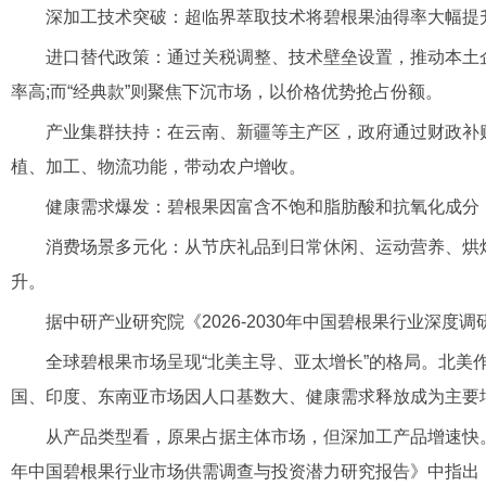
深加工技术突破：超临界萃取技术将碧根果油得率大幅提升，
进口替代政策：通过关税调整、技术壁垒设置，推动本土企业提
率高;而“经典款”则聚焦下沉市场，以价格优势抢占份额。
产业集群扶持：在云南、新疆等主产区，政府通过财政补贴、
植、加工、物流功能，带动农户增收。
健康需求爆发：碧根果因富含不饱和脂肪酸和抗氧化成分，成
消费场景多元化：从节庆礼品到日常休闲、运动营养、烘焙茶
升。
据中研产业研究院《2026-2030年中国碧根果行业深度
全球碧根果市场呈现“北美主导、亚太增长”的格局。北美作
国、印度、东南亚市场因人口基数大、健康需求释放成为主要
从产品类型看，原果占据主体市场，但深加工产品增速快。应用
年中国碧根果行业市场供需调查与投资潜力研究报告》中指出